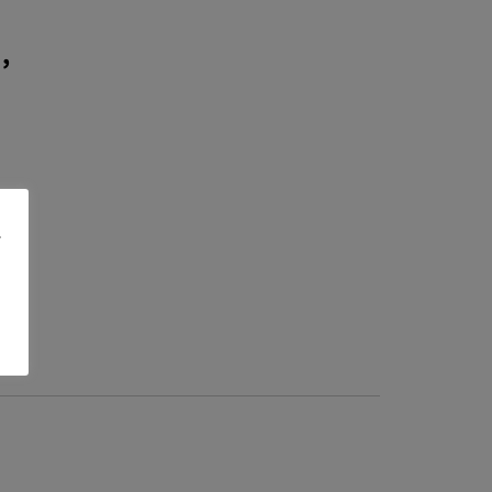
,
.
<<