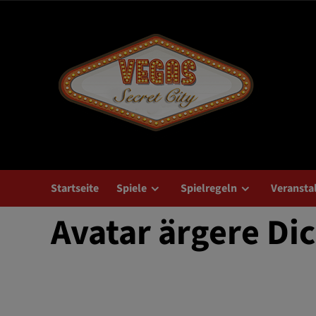
Zum
Inhalt
springen
Startseite
Spiele
Spielregeln
Veransta
Avatar ärgere Di