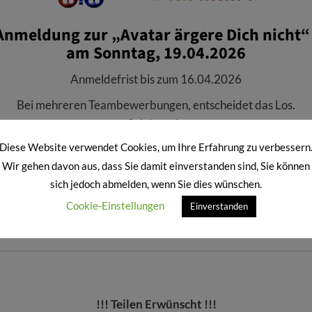
Anmeldung zur „Avatar ärgere Dich nicht“ 
am Sonntag, 19.04.2026
Anmeldefrist bis zum 16.04.2026
Bei mehreren Teambewerbungen, entscheidet das Los.
>>
Spielregeln
<<
Diese Website verwendet Cookies, um Ihre Erfahrung zu verbessern
>>>
Eingang zu Avatar ärgere Dich nicht
<<
Wir gehen davon aus, dass Sie damit einverstanden sind, Sie können
sich jedoch abmelden, wenn Sie dies wünschen.
Cookie-Einstellungen
Anmeldezeitraum ist Vorbei schau Später erneut vorbei
Einverstanden
!!! Teilen Erwünscht !!!