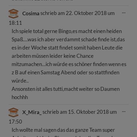
Dies
...
Cosima
schrieb am
22. Oktober 2018
um
Meta
ein-/
18:11
Ich spiele total gerne Bingo,es macht einen heiden
Spaß....was ich aber verdammt schade finde ist,das
es in der Woche statt findet somit haben Leute die
arbeiten müssen leider keine Chance
mitzumachen...ich würde es schöner finden wenn es
z B auf einen Samstag Abend oder so stattfinden
würde..
Ansonsten ist alles tutti,macht weiter so Daumen
hochhh
Dies
...
X_Mira_
schrieb am
15. Oktober 2018
um
Meta
ein-/
17:50
Ich wollte mal sagen das das ganze Team super