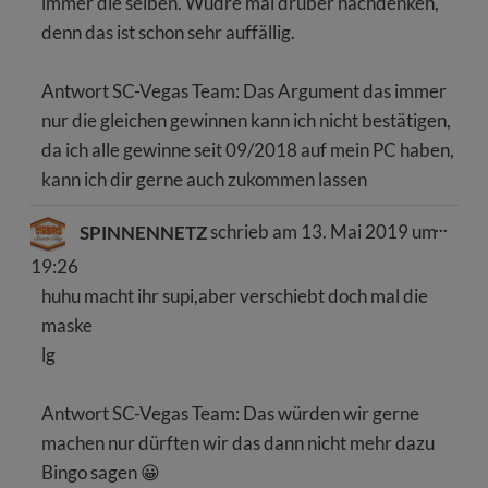
immer die selben. Wüdre mal drüber nachdenken,
denn das ist schon sehr auffällig.
Antwort SC-Vegas Team: Das Argument das immer
nur die gleichen gewinnen kann ich nicht bestätigen,
da ich alle gewinne seit 09/2018 auf mein PC haben,
kann ich dir gerne auch zukommen lassen
Dies
...
SPINNENNETZ
schrieb am
13. Mai 2019
um
Meta
ein-/
19:26
huhu macht ihr supi,aber verschiebt doch mal die
maske
lg
Antwort SC-Vegas Team: Das würden wir gerne
machen nur dürften wir das dann nicht mehr dazu
Bingo sagen 😀