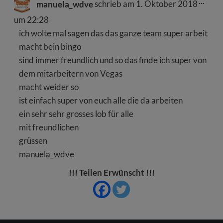
Dies
...
manuela_wdve
schrieb am
1. Oktober 2018
Meta
ein-/
um
22:28
ich wolte mal sagen das das ganze team super arbeit
macht bein bingo
sind immer freundlich und so das finde ich super von
dem mitarbeitern von Vegas
macht weider so
ist einfach super von euch alle die da arbeiten
ein sehr sehr grosses lob für alle
mit freundlichen
grüssen
manuela_wdve
!!! Teilen Erwünscht !!!