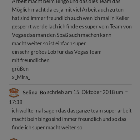
Arbeit macht beim Bingo und das dies Team das
Möglich macht da es ja mit viel Arbeit auch zu tun
hat sind immer freundlich auch wen ich mal in Keller
gesperrt werde lach ich finde es super vom Team von
Vegas das man den Spaß auch machen kann
macht weiter so ist einfach super
ein sehr großes Lob für das Vegas Team
mit freundlichen
grüßen
x_Mira_
Dies
...
Selina_Bo
schrieb am
15. Oktober 2018
um
Meta
ein-/
17:38
ich wollte mal sagen das das ganze team super arbeit
macht bein bingo sind immer freundlich und so das
finde ich super macht weiter so