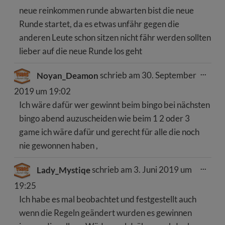
neue reinkommen runde abwarten bist die neue
Runde startet, da es etwas unfähr gegen die
anderen Leute schon sitzen nicht fähr werden sollten
lieber auf die neue Runde los geht
Dies
...
Noyan_Deamon
schrieb am
30. September
Meta
ein-/
2019
um
19:02
Ich wäre dafür wer gewinnt beim bingo bei nächsten
bingo abend auzuscheiden wie beim 1 2 oder 3
game ich wäre dafür und gerecht für alle die noch
nie gewonnen haben ,
Dies
...
Lady_Mystiqe
schrieb am
3. Juni 2019
um
Meta
ein-/
19:25
Ich habe es mal beobachtet und festgestellt auch
wenn die Regeln geändert wurden es gewinnen