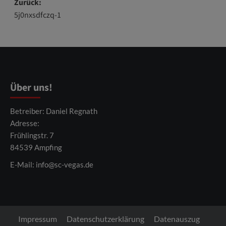
Beitragsnavigation
Zurück:
5j0nxsdfczq-1
Über uns!
Betreiber: Daniel Regnath
Adresse:
Frühlingstr. 7
84539 Ampfing
E-Mail:
info@sc-vegas.de
Impressum
Datenschutzerklärung
Datenauszug