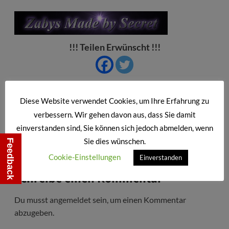
!!! Teilen Erwünscht !!!
Beitragsnavigation
Zurück:
Diese Website verwendet Cookies, um Ihre Erfahrung zu
Zabys Made by Secret
verbessern. Wir gehen davon aus, dass Sie damit
einverstanden sind, Sie können sich jedoch abmelden, wenn
Sie dies wünschen.
Feedback
Cookie-Einstellungen
Einverstanden
Schreibe einen Kommentar
Du musst
angemeldet
sein, um einen Kommentar
abzugeben.