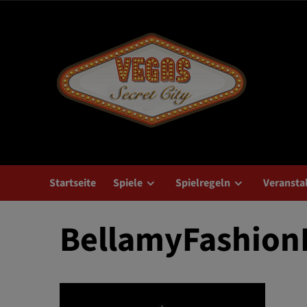
Zum
Inhalt
springen
Startseite
Spiele
Spielregeln
Veransta
BellamyFashion