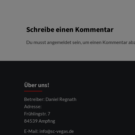
Schreibe einen Kommentar
Du musst
angemeldet
sein, um einen Kommentar ab
Über uns!
Betreiber: Daniel Regnath
Adresse:
Frühlingstr. 7
84539 Ampfing
E-Mail:
info@sc-vegas.de