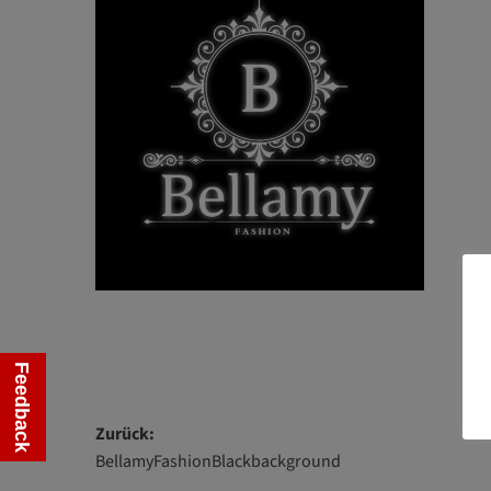
Feedback
Beitragsnavigation
Zurück:
BellamyFashionBlackbackground