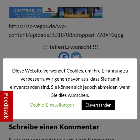
https://sc-vegas.de/wp-
content/uploads/2018/08/cropped-728×90.jpg
!!! Teilen Erwünscht !!!
Diese Website verwendet Cookies, um Ihre Erfahrung zu
Beitragsnavigation
verbessern. Wir gehen davon aus, dass Sie damit
Zurück:
einverstanden sind, Sie können sich jedoch abmelden, wenn
cropped-728×90.jpg
Sie dies wünschen.
Feedback
Cookie-Einstellungen
Einverstanden
Schreibe einen Kommentar
Du musst
angemeldet
sein, um einen Kommentar